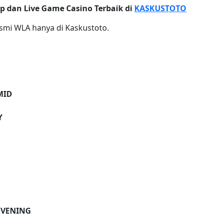
 dan Live Game Casino Terbaik di
KASKUSTOTO
smi WLA hanya di Kaskustoto.
MID
Y
EVENING