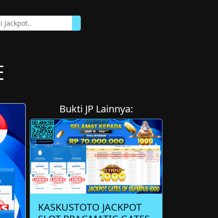
E
Bukti JP Lainnya:
KASKUSTOTO JACKPOT