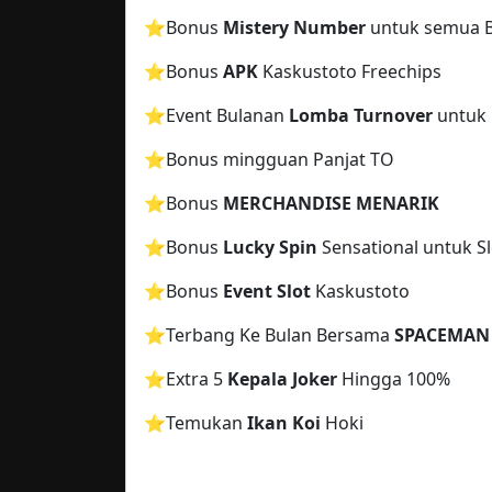
⭐️Bonus
Mistery Number
untuk semua Be
⭐️Bonus
APK
Kaskustoto Freechips
⭐️Event Bulanan
Lomba Turnover
untuk 
⭐️Bonus mingguan Panjat TO
⭐️
Bonus
MERCHANDISE MENARIK
⭐️Bonus
Lucky Spin
Sensational untuk S
⭐️Bonus
Event Slot
Kaskustoto
⭐️Terbang Ke Bulan Bersama
SPACEMAN
⭐️Extra 5
Kepala Joker
Hingga 100%
⭐️Temukan
Ikan Koi
Hoki