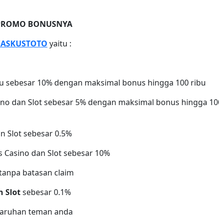
 PROMO BONUSNYA
KASKUSTOTO
yaitu :
 sebesar 10% dengan maksimal bonus hingga 100 ribu
no dan Slot sebesar 5% dengan maksimal bonus hingga 10
n Slot sebesar 0.5%
 Casino dan Slot sebesar 10%
tanpa batasan claim
n Slot
sebesar 0.1%
taruhan teman anda