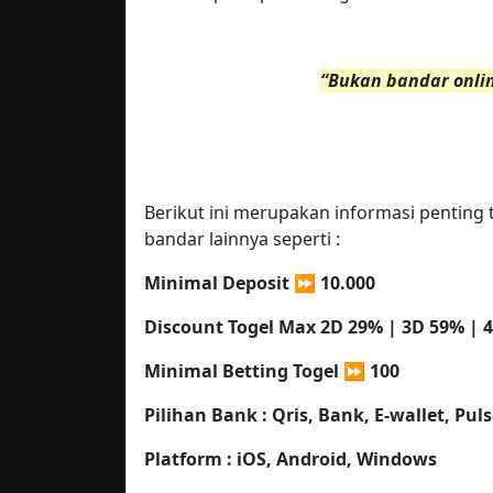
“Bukan bandar onlin
Berikut ini merupakan informasi penting 
bandar lainnya seperti :
Minimal Deposit ⏩ 10.000
Discount Togel Max 2D 29% | 3D 59% |
Minimal Betting Togel
⏩ 100
Pilihan Bank : Qris,
Bank, E-wallet, Pul
Platform :
iOS, Android, Windows