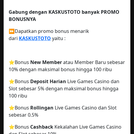
Gabung dengan KASKUSTOTO
banyak PROMO
BONUSNYA
⏩Dapatkan promo bonus menarik
dari
KASKUSTOTO
yaitu :
⭐️Bonus
New Member
atau Member Baru sebesar
10% dengan maksimal bonus hingga 100 ribu
⭐️Bonus
Deposit Harian
Live Games Casino dan
Slot sebesar 5% dengan maksimal bonus hingga
100 ribu
⭐️Bonus
Rollingan
Live Games Casino dan Slot
sebesar 0.5%
⭐️Bonus
Cashback
Kekalahan Live Games Casino
dan Slot sebesar 10%