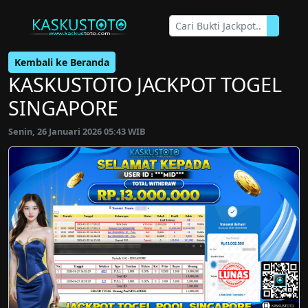
Kembali ke Beranda
KASKUSTOTO JACKPOT TOGEL
SINGAPORE
Senin, 26 Januari 2026 05:43 WIB