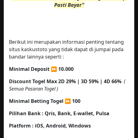
Pasti Bayar”
Berikut ini merupakan informasi penting tentang
situs kaskustoto yang tidak dapat di jumpai pada
bandar lainnya seperti :
Minimal Deposit ⏩ 10.000
Discount Togel Max 2D 29% | 3D 59% | 4D 66%
(
Semua Pasaran Togel )
Minimal Betting Togel
⏩ 100
Pilihan Bank : Qris,
Bank, E-wallet, Pulsa
Platform :
iOS, Android, Windows