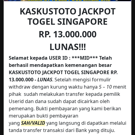
KASKUSTOTO JACKPOT
TOGEL SINGAPORE
RP. 13.000.000
LUNAS!!!
Selamat kepada USER ID : ***MID*** Telah
berhasil mendapatkan kemenangan besar
KASKUSTOTO JACKPOT TOGEL SINGAPORE RP.
13.000.000 -
LUNAS
. Setelah mengisi formulir
withdraw dengan kurung waktu hanya
5 – 10
menit
pihak
sudah melakukan transfer kepada pemilik
Userid dan dana sudah dapat dicairkan oleh
pemenang. Bukti pembayaran yang kami berikan
merupakan bukti pembayaran
yang
SAH/VALID
yang langsung di dapatkan melalui
tanda transfer transaksi dari Bank yang dituju.