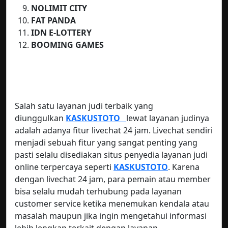
NOLIMIT CITY
FAT PANDA
IDN E-LOTTERY
BOOMING GAMES
Salah satu layanan judi terbaik yang
diunggulkan
KASKUSTOTO
lewat layanan judinya
adalah adanya fitur livechat 24 jam. Livechat sendiri
menjadi sebuah fitur yang sangat penting yang
pasti selalu disediakan situs penyedia layanan judi
online terpercaya seperti
KASKUSTOTO
. Karena
dengan livechat 24 jam, para pemain atau member
bisa selalu mudah terhubung pada layanan
customer service ketika menemukan kendala atau
masalah maupun jika ingin mengetahui informasi
lebih lengkap terkait dengan layanan