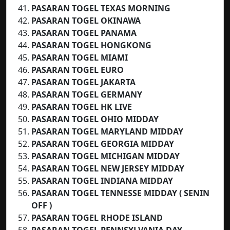
PASARAN TOGEL TEXAS MORNING
PASARAN TOGEL OKINAWA
PASARAN TOGEL PANAMA
PASARAN TOGEL HONGKONG
PASARAN TOGEL MIAMI
PASARAN TOGEL EURO
PASARAN TOGEL
JAKARTA
PASARAN TOGEL GERMANY
PASARAN TOGEL HK LIVE
PASARAN TOGEL OHIO MIDDAY
PASARAN TOGEL MARYLAND MIDDAY
PASARAN TOGEL GEORGIA MIDDAY
PASARAN TOGEL MICHIGAN MIDDAY
PASARAN TOGEL NEW JERSEY MIDDAY
PASARAN TOGEL INDIANA MIDDAY
PASARAN TOGEL TENNESSE MIDDAY ( SENIN
OFF )
PASARAN TOGEL RHODE ISLAND
PASARAN TOGEL PENNSYLVANIA DAY