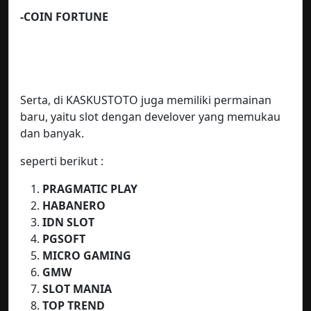
-COIN FORTUNE
Serta, di KASKUSTOTO juga memiliki permainan
baru, yaitu slot dengan develover yang memukau
dan banyak.
seperti berikut :
PRAGMATIC PLAY
HABANERO
IDN SLOT
PGSOFT
MICRO GAMING
GMW
SLOT MANIA
TOP TREND