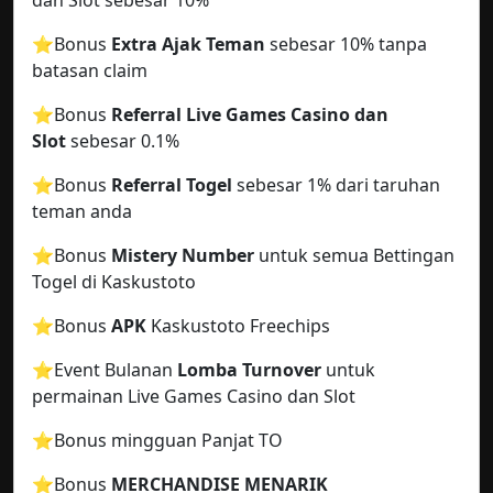
⭐️Bonus
Extra Ajak Teman
sebesar 10% tanpa
batasan claim
⭐️Bonus
Referral Live Games Casino dan
Slot
sebesar 0.1%
⭐️Bonus
Referral Togel
sebesar 1% dari taruhan
teman anda
⭐️Bonus
Mistery Number
untuk semua Bettingan
Togel di Kaskustoto
⭐️Bonus
APK
Kaskustoto Freechips
⭐️Event Bulanan
Lomba Turnover
untuk
permainan Live Games Casino dan Slot
⭐️Bonus mingguan Panjat TO
⭐️
Bonus
MERCHANDISE MENARIK