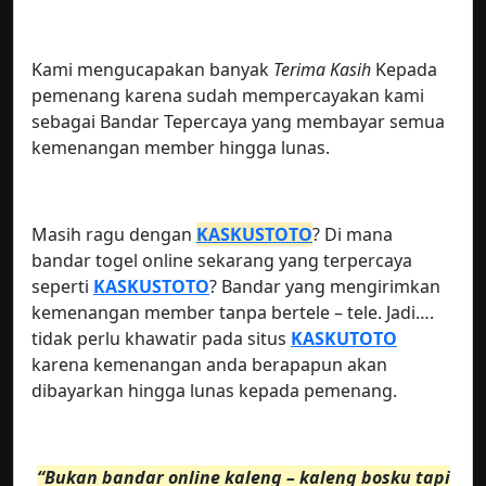
Kami mengucapakan banyak
Terima Kasih
Kepada
pemenang karena sudah mempercayakan kami
sebagai Bandar Tepercaya yang membayar semua
kemenangan member hingga lunas.
Masih ragu dengan
KASKUSTOTO
? Di mana
bandar togel online sekarang yang terpercaya
seperti
KASKUSTOTO
? Bandar yang mengirimkan
kemenangan member tanpa bertele – tele. Jadi….
tidak perlu khawatir pada situs
KASKUTOTO
karena kemenangan anda berapapun akan
dibayarkan hingga lunas kepada pemenang.
“Bukan bandar online kaleng – kaleng bosku tapi