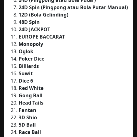
24D Spin (Pingpong atau Bola Putar Manual)
12D (Bola Gelinding)
48D Spin
24D JACKPOT
EUROPE BACCARAT
Monopoly
Oglok
Poker Dice
Billiards
Suwit
Dice 6
Red White
Gong Ball
Head Tails
Fantan
3D Shio
5D Ball
Race Ball