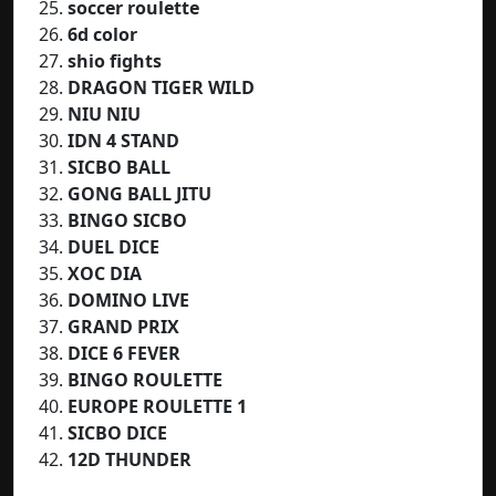
soccer roulette
6d color
shio fights
DRAGON TIGER WILD
NIU NIU
IDN 4 STAND
SICBO BALL
GONG BALL JITU
BINGO SICBO
DUEL DICE
XOC DIA
DOMINO LIVE
GRAND PRIX
DICE 6 FEVER
BINGO ROULETTE
EUROPE ROULETTE 1
SICBO DICE
12D THUNDER