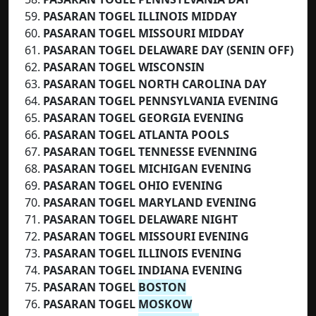
PASARAN TOGEL ILLINOIS MIDDAY
PASARAN TOGEL MISSOURI MIDDAY
PASARAN TOGEL DELAWARE DAY (SENIN OFF)
PASARAN TOGEL WISCONSIN
PASARAN TOGEL NORTH CAROLINA DAY
PASARAN TOGEL PENNSYLVANIA EVENING
PASARAN TOGEL GEORGIA EVENING
PASARAN TOGEL ATLANTA POOLS
PASARAN TOGEL TENNESSE EVENNING
PASARAN TOGEL MICHIGAN EVENING
PASARAN TOGEL OHIO EVENING
PASARAN TOGEL MARYLAND EVENING
PASARAN TOGEL DELAWARE NIGHT
PASARAN TOGEL MISSOURI EVENING
PASARAN TOGEL ILLINOIS EVENING
PASARAN TOGEL INDIANA EVENING
PASARAN TOGEL
BOSTON
PASARAN TOGEL
MOSKOW