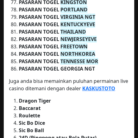
PASARAN TOGEL
KINGSTON
PASARAN TOGEL
PORTLAND
PASARAN TOGEL
VIRGINIA NGT
PASARAN TOGEL
KENTUCKYEVE
PASARAN TOGEL
THAILAND
PASARAN TOGEL
NEWJERSEYEVE
PASARAN TOGEL
FREETOWN
PASARAN TOGEL
NORTHKOREA
PASARAN TOGEL
TENNESSE MOR
PASARAN TOGEL GEORGIA NGT
Juga anda bisa memainkan puluhan permainan live
casino ditemani dengan dealer
KASKUSTOTO
Dragon Tiger
Baccarat
Roulette
Sic Bo Dice
Sic Bo Ball
24D (Pingpong atau Bola Putar)