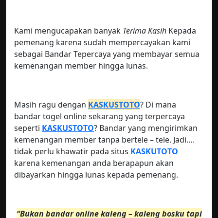
Kami mengucapakan banyak
Terima Kasih
Kepada
pemenang karena sudah mempercayakan kami
sebagai Bandar Tepercaya yang membayar semua
kemenangan member hingga lunas.
Masih ragu dengan
KASKUSTOTO
? Di mana
bandar togel online sekarang yang terpercaya
seperti
KASKUSTOTO
? Bandar yang mengirimkan
kemenangan member tanpa bertele – tele. Jadi….
tidak perlu khawatir pada situs
KASKUTOTO
karena kemenangan anda berapapun akan
dibayarkan hingga lunas kepada pemenang.
“Bukan bandar online kaleng – kaleng bosku tapi