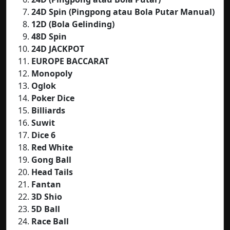
24D Spin (Pingpong atau Bola Putar Manual)
12D (Bola Gelinding)
48D Spin
24D JACKPOT
EUROPE BACCARAT
Monopoly
Oglok
Poker Dice
Billiards
Suwit
Dice 6
Red White
Gong Ball
Head Tails
Fantan
3D Shio
5D Ball
Race Ball