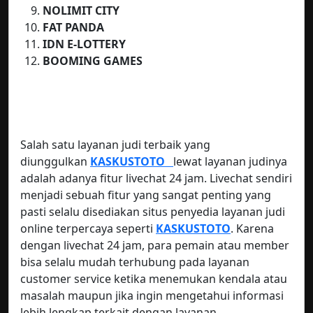
NOLIMIT CITY
FAT PANDA
IDN E-LOTTERY
BOOMING GAMES
Salah satu layanan judi terbaik yang
diunggulkan
KASKUSTOTO
lewat layanan judinya
adalah adanya fitur livechat 24 jam. Livechat sendiri
menjadi sebuah fitur yang sangat penting yang
pasti selalu disediakan situs penyedia layanan judi
online terpercaya seperti
KASKUSTOTO
. Karena
dengan livechat 24 jam, para pemain atau member
bisa selalu mudah terhubung pada layanan
customer service ketika menemukan kendala atau
masalah maupun jika ingin mengetahui informasi
lebih lengkap terkait dengan layanan