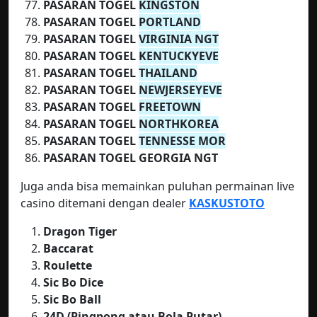
PASARAN TOGEL
KINGSTON
PASARAN TOGEL
PORTLAND
PASARAN TOGEL
VIRGINIA NGT
PASARAN TOGEL
KENTUCKYEVE
PASARAN TOGEL
THAILAND
PASARAN TOGEL
NEWJERSEYEVE
PASARAN TOGEL
FREETOWN
PASARAN TOGEL
NORTHKOREA
PASARAN TOGEL
TENNESSE MOR
PASARAN TOGEL GEORGIA NGT
Juga anda bisa memainkan puluhan permainan live
casino ditemani dengan dealer
KASKUSTOTO
Dragon Tiger
Baccarat
Roulette
Sic Bo Dice
Sic Bo Ball
24D (Pingpong atau Bola Putar)