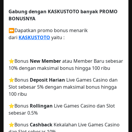
Gabung dengan KASKUSTOTO
banyak PROMO
BONUSNYA
⏩Dapatkan promo bonus menarik
dari
KASKUSTOTO
yaitu :
⭐️Bonus
New Member
atau Member Baru sebesar
10% dengan maksimal bonus hingga 100 ribu
⭐️Bonus
Deposit Harian
Live Games Casino dan
Slot sebesar 5% dengan maksimal bonus hingga
100 ribu
⭐️Bonus
Rollingan
Live Games Casino dan Slot
sebesar 0.5%
⭐️Bonus
Cashback
Kekalahan Live Games Casino
dan Slot sebesar 10%