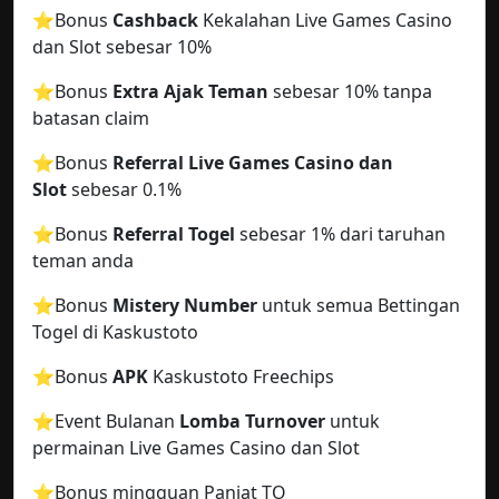
⭐️Bonus
Cashback
Kekalahan Live Games Casino
dan Slot sebesar 10%
⭐️Bonus
Extra Ajak Teman
sebesar 10% tanpa
batasan claim
⭐️Bonus
Referral Live Games Casino dan
Slot
sebesar 0.1%
⭐️Bonus
Referral Togel
sebesar 1% dari taruhan
teman anda
⭐️Bonus
Mistery Number
untuk semua Bettingan
Togel di Kaskustoto
⭐️Bonus
APK
Kaskustoto Freechips
⭐️Event Bulanan
Lomba Turnover
untuk
permainan Live Games Casino dan Slot
⭐️Bonus mingguan Panjat TO