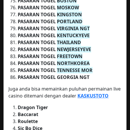
PASARAN TOGEL
BOSTON
PASARAN TOGEL
MOSKOW
PASARAN TOGEL
KINGSTON
PASARAN TOGEL
PORTLAND
PASARAN TOGEL
VIRGINIA NGT
PASARAN TOGEL
KENTUCKYEVE
PASARAN TOGEL
THAILAND
PASARAN TOGEL
NEWJERSEYEVE
PASARAN TOGEL
FREETOWN
PASARAN TOGEL
NORTHKOREA
PASARAN TOGEL
TENNESSE MOR
PASARAN TOGEL GEORGIA NGT
Juga anda bisa memainkan puluhan permainan live
casino ditemani dengan dealer
KASKUSTOTO
Dragon Tiger
Baccarat
Roulette
Sic Bo Dice