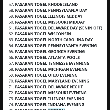
PASARAN TOGEL RHODE ISLAND
PASARAN TOGEL PENNSYLVANIA DAY
PASARAN TOGEL ILLINOIS MIDDAY
PASARAN TOGEL MISSOURI MIDDAY
PASARAN TOGEL DELAWARE DAY (SENIN OFF)
PASARAN TOGEL WISCONSIN
PASARAN TOGEL NORTH CAROLINA DAY
PASARAN TOGEL PENNSYLVANIA EVENING
PASARAN TOGEL GEORGIA EVENING
PASARAN TOGEL ATLANTA POOLS
PASARAN TOGEL TENNESSE EVENNING
PASARAN TOGEL MICHIGAN EVENING
PASARAN TOGEL OHIO EVENING
PASARAN TOGEL MARYLAND EVENING
PASARAN TOGEL DELAWARE NIGHT
PASARAN TOGEL MISSOURI EVENING
PASARAN TOGEL ILLINOIS EVENING
PASARAN TOGEL INDIANA EVENING