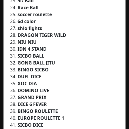
5D Ball
Race Ball
soccer roulette
6d color
shio fights
DRAGON TIGER WILD
NIU NIU
IDN 4 STAND
SICBO BALL
GONG BALL JITU
BINGO SICBO
DUEL DICE
XOC DIA
DOMINO LIVE
GRAND PRIX
DICE 6 FEVER
BINGO ROULETTE
EUROPE ROULETTE 1
SICBO DICE