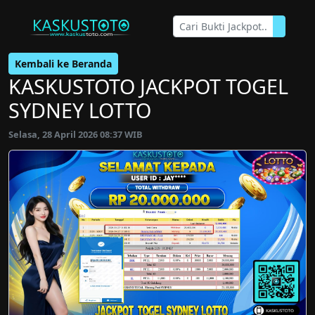
Kembali ke Beranda
KASKUSTOTO JACKPOT TOGEL
SYDNEY LOTTO
Selasa, 28 April 2026 08:37 WIB