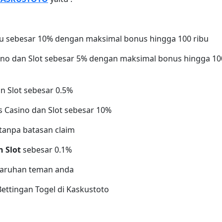
 sebesar 10% dengan maksimal bonus hingga 100 ribu
no dan Slot sebesar 5% dengan maksimal bonus hingga 10
n Slot sebesar 0.5%
 Casino dan Slot sebesar 10%
tanpa batasan claim
n Slot
sebesar 0.1%
taruhan teman anda
ttingan Togel di Kaskustoto