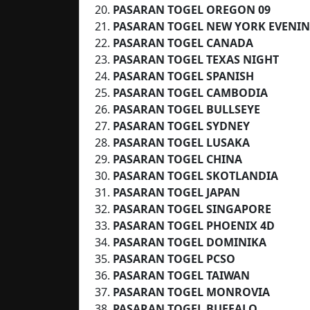
PASARAN TOGEL OREGON 09
PASARAN TOGEL NEW YORK EVENI
PASARAN TOGEL CANADA
PASARAN TOGEL
TEXAS NIGHT
PASARAN TOGEL
SPANISH
PASARAN TOGEL CAMBODIA
PASARAN TOGEL BULLSEYE
PASARAN TOGEL SYDNEY
PASARAN TOGEL LUSAKA
PASARAN TOGEL CHINA
PASARAN TOGEL SKOTLANDIA
PASARAN TOGEL JAPAN
PASARAN TOGEL SINGAPORE
PASARAN TOGEL PHOENIX 4D
PASARAN TOGEL DOMINIKA
PASARAN TOGEL PCSO
PASARAN TOGEL TAIWAN
PASARAN TOGEL MONROVIA
PASARAN TOGEL BUFFALO