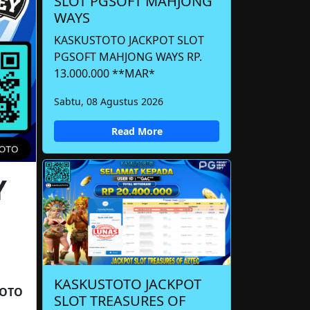
SLOT PGSOFT MAHJONG
WAYS
KASKUSTOTO JACKPOT SLOT
PGSOFT MAHJONG WAYS RP.
13.000.000 **MAR*
Sabtu, 08 Agustus 2026
Read More
Y
KASKUSTOTO JACKPOT
TOTO
SLOT TREASURES OF