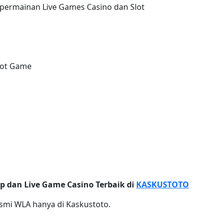
permainan Live Games Casino dan Slot
lot Game
 dan Live Game Casino Terbaik di
KASKUSTOTO
smi WLA hanya di Kaskustoto.