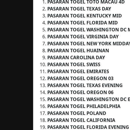
PASARAN TOGEL TOTO MACAU
4D
PASARAN TOGEL TEXAS DAY
PASARAN TOGEL KENTUCKY MID
PASARAN TOGEL
FLORIDA MID
PASARAN TOGEL WASHINGTON DC 
PASARAN TOGEL VIRGINIA DAY
PASARAN TOGEL NEW YORK MIDDA
PASARAN TOGEL HUAINAN
PASARAN CAROLINA DAY
PASARAN TOGEL SWISS
PASARAN TOGEL EMIRATES
PASARAN TOGEL OREGON 03
PASARAN TOGEL TEXAS EVENING
PASARAN TOGEL OREGON 06
PASARAN TOGEL WASHINGTON DC 
PASARAN TOGEL PHILADELPHIA
PASARAN TOGEL POLAND
PASARAN TOGEL CALIFORNIA
PASARAN TOGEL FLORIDA EVENING