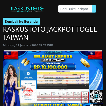
Kembali ke Beranda
KASKUSTOTO JACKPOT TOGEL
TAIWAN
Minggu, 11 Januari 2026 07:21 WIB