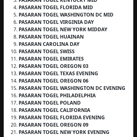
PASARAN TOGEL
FLORIDA MID
PASARAN TOGEL WASHINGTON DC MID
PASARAN TOGEL VIRGINIA DAY
PASARAN TOGEL NEW YORK MIDDAY
PASARAN TOGEL HUAINAN
PASARAN CAROLINA DAY
PASARAN TOGEL SWISS
PASARAN TOGEL EMIRATES
PASARAN TOGEL OREGON 03
PASARAN TOGEL TEXAS EVENING
PASARAN TOGEL OREGON 06
PASARAN TOGEL WASHINGTON DC EVENING
PASARAN TOGEL PHILADELPHIA
PASARAN TOGEL POLAND
PASARAN TOGEL CALIFORNIA
PASARAN TOGEL FLORIDA EVENING
PASARAN TOGEL OREGON 09
PASARAN TOGEL NEW YORK EVENING