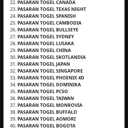
PASARAN TOGEL CANADA
PASARAN TOGEL
TEXAS NIGHT
PASARAN TOGEL
SPANISH
PASARAN TOGEL CAMBODIA
PASARAN TOGEL BULLSEYE
PASARAN TOGEL SYDNEY
PASARAN TOGEL LUSAKA
PASARAN TOGEL CHINA
PASARAN TOGEL SKOTLANDIA
PASARAN TOGEL JAPAN
PASARAN TOGEL SINGAPORE
PASARAN TOGEL PHOENIX 4D
PASARAN TOGEL DOMINIKA
PASARAN TOGEL PCSO
PASARAN TOGEL TAIWAN
PASARAN TOGEL MONROVIA
PASARAN TOGEL BUFFALO
PASARAN TOGEL AOMORI
PASARAN TOGEL BOGOTA