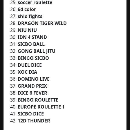
soccer roulette
6d color
shio fights
DRAGON TIGER WILD
NIU NIU
IDN 4 STAND
SICBO BALL
GONG BALL JITU
BINGO SICBO
DUEL DICE
XOC DIA
DOMINO LIVE
GRAND PRIX
DICE 6 FEVER
BINGO ROULETTE
EUROPE ROULETTE 1
SICBO DICE
12D THUNDER