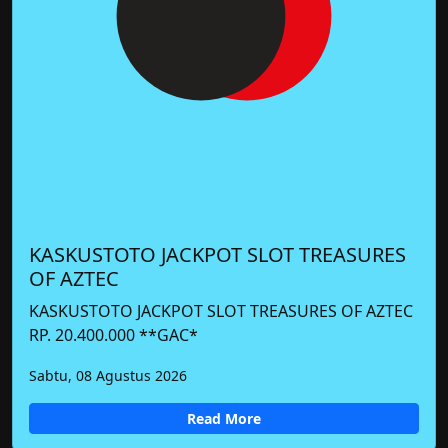
KASKUSTOTO JACKPOT SLOT TREASURES
OF AZTEC
KASKUSTOTO JACKPOT SLOT TREASURES OF AZTEC
RP. 20.400.000 **GAC*
Sabtu, 08 Agustus 2026
Read More