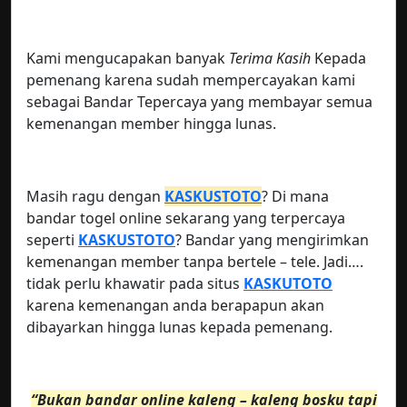
Kami mengucapakan banyak
Terima Kasih
Kepada
pemenang karena sudah mempercayakan kami
sebagai Bandar Tepercaya yang membayar semua
kemenangan member hingga lunas.
Masih ragu dengan
KASKUSTOTO
? Di mana
bandar togel online sekarang yang terpercaya
seperti
KASKUSTOTO
? Bandar yang mengirimkan
kemenangan member tanpa bertele – tele. Jadi….
tidak perlu khawatir pada situs
KASKUTOTO
karena kemenangan anda berapapun akan
dibayarkan hingga lunas kepada pemenang.
“Bukan bandar online kaleng – kaleng bosku tapi