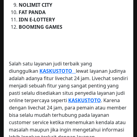
NOLIMIT CITY
FAT PANDA
IDN E-LOTTERY
BOOMING GAMES
Salah satu layanan judi terbaik yang
diunggulkan
KASKUSTOTO
lewat layanan judinya
adalah adanya fitur livechat 24 jam. Livechat sendiri
menjadi sebuah fitur yang sangat penting yang
pasti selalu disediakan situs penyedia layanan judi
online terpercaya seperti
KASKUSTOTO
. Karena
dengan livechat 24 jam, para pemain atau member
bisa selalu mudah terhubung pada layanan
customer service ketika menemukan kendala atau
masalah maupun jika ingin mengetahui informasi
lebih lengkap terkait dengan layanan