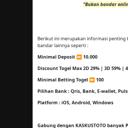
“Bukan bandar onlin
Berikut ini merupakan informasi penting 
bandar lainnya seperti :
Minimal Deposit ⏩ 10.000
Discount Togel Max 2D 29% | 3D 59% |
Minimal Betting Togel
⏩ 100
Pilihan Bank : Qris,
Bank, E-wallet, Pul
Platform :
iOS, Android, Windows
Gabung dengan KASKUSTOTO
banyak