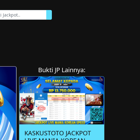
Bukti JP Lainnya:
KASKUSTOTO JACKPOT