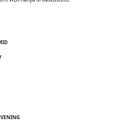
MID
Y
EVENING