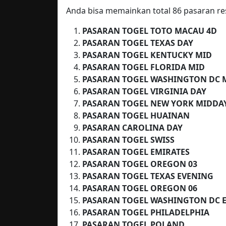
Anda bisa memainkan total 86 pasaran re
PASARAN TOGEL TOTO MACAU
4D
PASARAN TOGEL TEXAS DAY
PASARAN TOGEL KENTUCKY MID
PASARAN TOGEL
FLORIDA MID
PASARAN TOGEL WASHINGTON DC 
PASARAN TOGEL VIRGINIA DAY
PASARAN TOGEL NEW YORK MIDDA
PASARAN TOGEL HUAINAN
PASARAN CAROLINA DAY
PASARAN TOGEL SWISS
PASARAN TOGEL EMIRATES
PASARAN TOGEL OREGON 03
PASARAN TOGEL TEXAS EVENING
PASARAN TOGEL OREGON 06
PASARAN TOGEL WASHINGTON DC 
PASARAN TOGEL PHILADELPHIA
PASARAN TOGEL POLAND