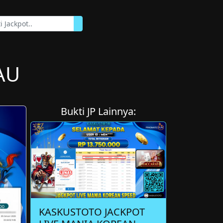
AU
Bukti JP Lainnya:
KASKUSTOTO JACKPOT