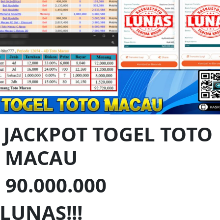
JACKPOT TOGEL TOTO
MACAU
 90.000.000
LUNAS!!!