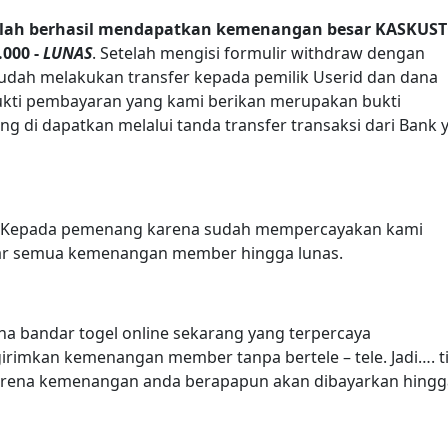
Telah berhasil mendapatkan kemenangan besar KASKUS
000 -
LUNAS
. Setelah mengisi formulir withdraw dengan
udah melakukan transfer kepada pemilik Userid dan dana
ukti pembayaran yang kami berikan merupakan bukti
g di dapatkan melalui tanda transfer transaksi dari Bank 
Kepada pemenang karena sudah mempercayakan kami
ar semua kemenangan member hingga lunas.
na bandar togel online sekarang yang terpercaya
irimkan kemenangan member tanpa bertele – tele. Jadi…. t
rena kemenangan anda berapapun akan dibayarkan hingg