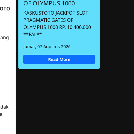
OF OLYMPUS 1000
TOTO
KASKUSTOTO JACKPOT SLOT
PRAGMATIC GATES OF
OLYMPUS 1000 RP. 10.400.000
**FAL**
yang
Jumat, 07 Agustus 2026
Read More
idak
a