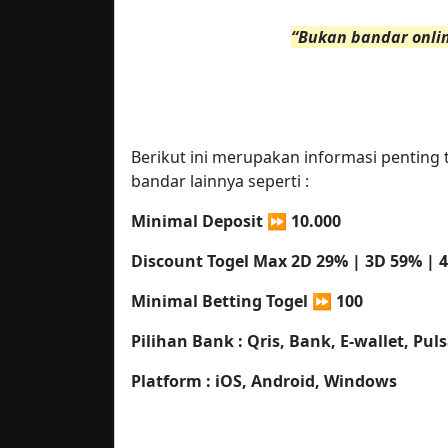
“Bukan bandar onlin
Berikut ini merupakan informasi penting 
bandar lainnya seperti :
Minimal Deposit ⏩ 10.000
Discount Togel Max 2D 29% | 3D 59% |
Minimal Betting Togel
⏩ 100
Pilihan Bank : Qris,
Bank, E-wallet, Pul
Platform :
iOS, Android, Windows