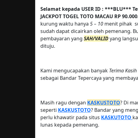
Selamat kepada USER ID : ***BLU*** 
JACKPOT TOGEL TOTO MACAU RP 90.000.
kurung waktu hanya
5 – 10
menit pihak
s
sudah dapat dicairkan oleh pemenang. B
pembayaran yang
SAH/VALID
yang langsun
dituju.
Kami mengucapakan banyak
Terima Kasih
sebagai Bandar Tepercaya yang membay
Masih ragu dengan
KASKUSTOTO
? Di ma
seperti
KASKUSTOTO
? Bandar yang meng
perlu khawatir pada situs
KASKUTOTO
ka
lunas kepada pemenang.