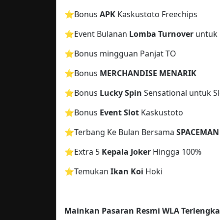
⭐️Bonus
APK
Kaskustoto Freechips
⭐️Event Bulanan
Lomba Turnover
untuk 
⭐️Bonus mingguan Panjat TO
⭐️
Bonus
MERCHANDISE MENARIK
⭐️Bonus
Lucky Spin
Sensational untuk S
⭐️Bonus
Event Slot
Kaskustoto
⭐️Terbang Ke Bulan Bersama
SPACEMAN
⭐️Extra 5
Kepala Joker
Hingga 100%
⭐️Temukan
Ikan Koi
Hoki
Mainkan Pasaran Resmi WLA Terlengkap