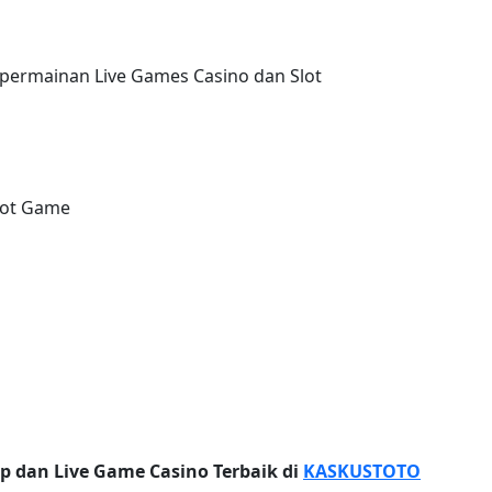
permainan Live Games Casino dan Slot
lot Game
 dan Live Game Casino Terbaik di
KASKUSTOTO