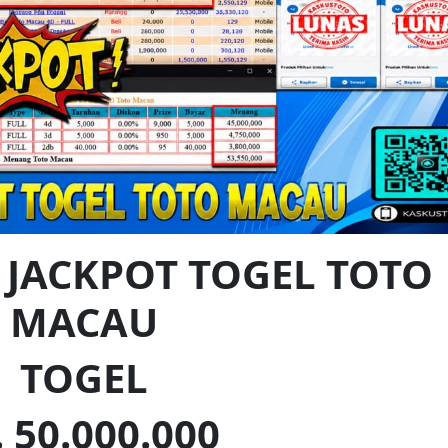
JACKPOT TOGEL TOTO
MACAU
TOGEL
. 50.000.000