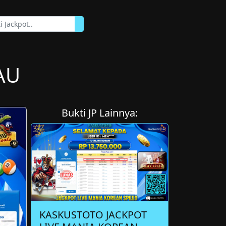
AU
Bukti JP Lainnya:
KASKUSTOTO JACKPOT