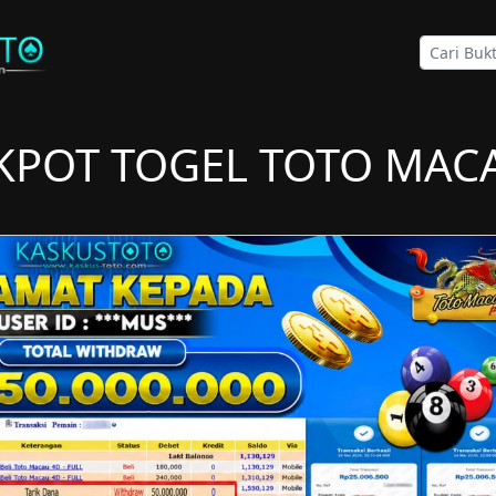
KPOT TOGEL TOTO MAC