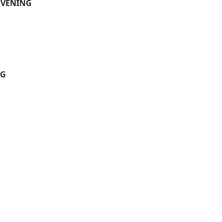
EVENING
NG