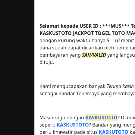
Selamat kepada USER ID : ***MUS*** 
KASKUSTOTO JACKPOT TOGEL TOTO MACA
dengan kurung waktu hanya
5 – 10
menit
dana sudah dapat dicairkan oleh pemena
pembayaran yang
SAH/VALID
yang langsun
dituju.
Kami mengucapakan banyak
Terima Kasih
sebagai Bandar Tepercaya yang membay
Masih ragu dengan
KASKUSTOTO
? Di ma
seperti
KASKUSTOTO
? Bandar yang meng
perlu khawatir pada situs
KASKUTOTO
ka