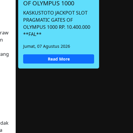
OF OLYMPUS 1000
KASKUSTOTO JACKPOT SLOT
PRAGMATIC GATES OF
OLYMPUS 1000 RP. 10.400.000
draw
**FAL**
an
Jumat, 07 Agustus 2026
yang
Read More
idak
a