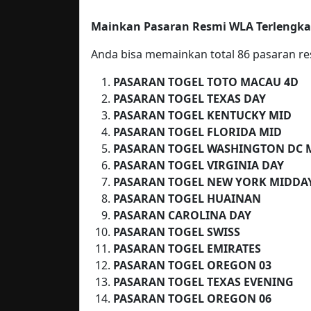
Mainkan Pasaran Resmi WLA Terlengkap
Anda bisa memainkan total 86 pasaran re
PASARAN TOGEL TOTO MACAU
4D
PASARAN TOGEL TEXAS DAY
PASARAN TOGEL KENTUCKY MID
PASARAN TOGEL
FLORIDA MID
PASARAN TOGEL WASHINGTON DC 
PASARAN TOGEL VIRGINIA DAY
PASARAN TOGEL NEW YORK MIDDA
PASARAN TOGEL HUAINAN
PASARAN CAROLINA DAY
PASARAN TOGEL SWISS
PASARAN TOGEL EMIRATES
PASARAN TOGEL OREGON 03
PASARAN TOGEL TEXAS EVENING
PASARAN TOGEL OREGON 06