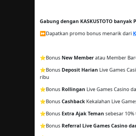
Gabung dengan KASKUSTOTO
banyak
⏩Dapatkan promo bonus menarik dari
⭐️Bonus
New Member
atau Member Baru
⭐️Bonus
Deposit Harian
Live Games Casi
ribu
⭐️Bonus
Rollingan
Live Games Casino da
⭐️Bonus
Cashback
Kekalahan Live Games
⭐️Bonus
Extra Ajak Teman
sebesar 10% 
⭐️Bonus
Referral Live Games Casino da