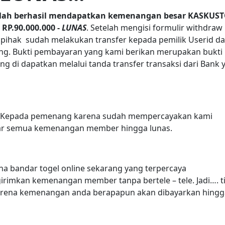
Telah berhasil mendapatkan kemenangan besar KASKUS
P.90.000.000 -
LUNAS
. Setelah mengisi formulir withdraw
 pihak
sudah melakukan transfer kepada pemilik Userid d
ng. Bukti pembayaran yang kami berikan merupakan bukti
g di dapatkan melalui tanda transfer transaksi dari Bank 
Kepada pemenang karena sudah mempercayakan kami
ar semua kemenangan member hingga lunas.
na bandar togel online sekarang yang terpercaya
irimkan kemenangan member tanpa bertele – tele. Jadi…. t
rena kemenangan anda berapapun akan dibayarkan hingg