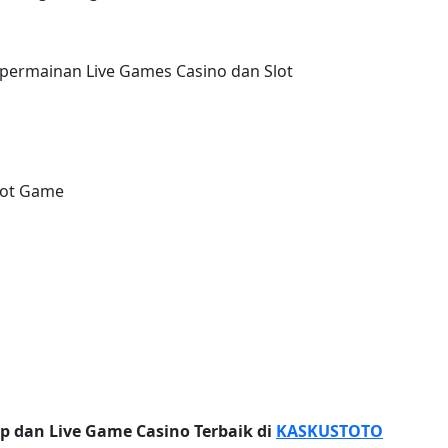
permainan Live Games Casino dan Slot
lot Game
 dan Live Game Casino Terbaik di
KASKUSTOTO