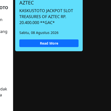
AZTEC
TOTO
KASKUSTOTO JACKPOT SLOT
TREASURES OF AZTEC RP.
an
20.400.000 **GAC*
yang
Sabtu, 08 Agustus 2026
Read More
idak
a