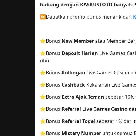
Gabung dengan KASKUSTOTO
banyak
⏩Dapatkan promo bonus menarik dari
⭐️Bonus
New Member
atau Member Baru
⭐️Bonus
Deposit Harian
Live Games Casi
ribu
⭐️Bonus
Rollingan
Live Games Casino da
⭐️Bonus
Cashback
Kekalahan Live Games
⭐️Bonus
Extra Ajak Teman
sebesar 10% 
⭐️Bonus
Referral Live Games Casino da
⭐️Bonus
Referral Togel
sebesar 1% dari 
⭐️Bonus
Mistery Number
untuk semua Be