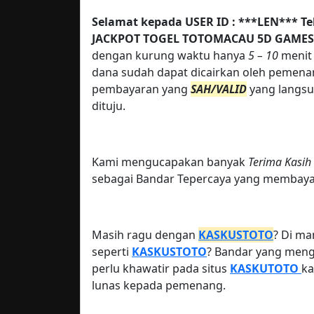
Selamat kepada USER ID : ***LEN*** 
JACKPOT TOGEL TOTOMACAU 5D GAMES R
dengan kurung waktu hanya
5 – 10
menit
dana sudah dapat dicairkan oleh pemena
pembayaran yang
SAH/VALID
yang langsun
dituju.
Kami mengucapakan banyak
Terima Kasih
sebagai Bandar Tepercaya yang membay
Masih ragu dengan
KASKUSTOTO
? Di ma
seperti
KASKUSTOTO
? Bandar yang meng
perlu khawatir pada situs
KASKUTOTO
ka
lunas kepada pemenang.