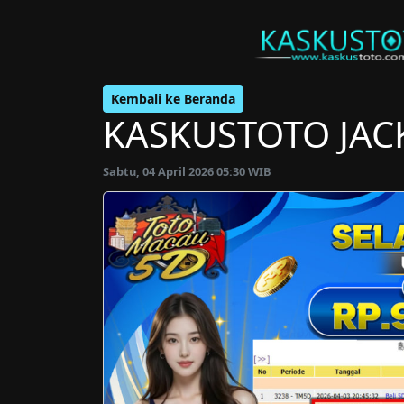
Kembali ke Beranda
KASKUSTOTO JAC
Sabtu, 04 April 2026 05:30 WIB