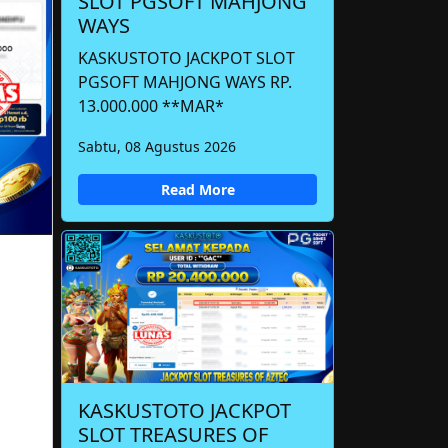
SLOT PGSOFT MAHJONG
WAYS
KASKUSTOTO JACKPOT SLOT
PGSOFT MAHJONG WAYS RP.
13.000.000 **MAR*
Sabtu, 08 Agustus 2026
Read More
KASKUSTOTO JACKPOT
SLOT TREASURES OF