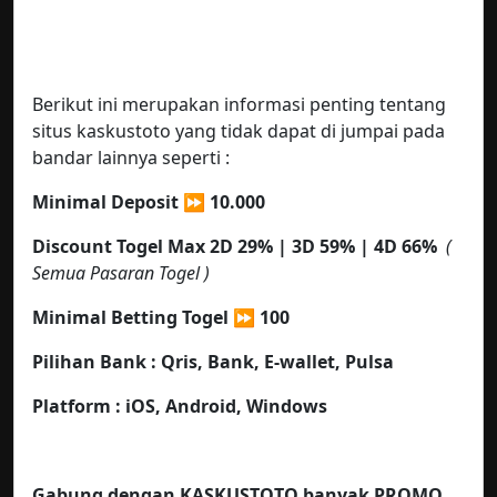
Berikut ini merupakan informasi penting tentang
situs kaskustoto yang tidak dapat di jumpai pada
bandar lainnya seperti :
Minimal Deposit ⏩ 10.000
Discount Togel Max 2D 29% | 3D 59% | 4D 66%
(
Semua Pasaran Togel )
Minimal Betting Togel
⏩ 100
Pilihan Bank : Qris,
Bank, E-wallet, Pulsa
Platform :
iOS, Android, Windows
Gabung dengan KASKUSTOTO
banyak PROMO