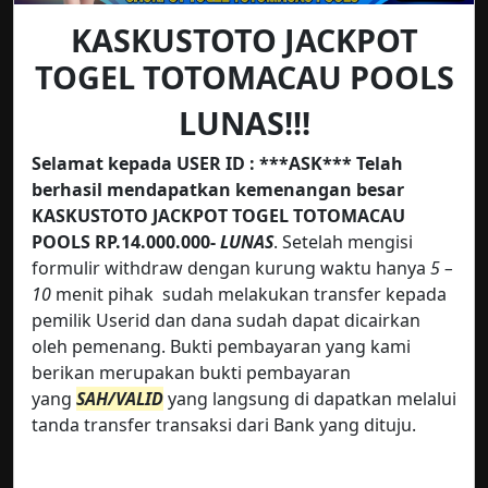
KASKUSTOTO JACKPOT
TOGEL TOTOMACAU POOLS
LUNAS!!!
Selamat kepada USER ID : ***ASK*** Telah
berhasil mendapatkan kemenangan besar
KASKUSTOTO JACKPOT TOGEL TOTOMACAU
POOLS RP.14.000.000-
LUNAS
. Setelah mengisi
formulir withdraw dengan kurung waktu hanya
5 –
10
menit pihak
sudah melakukan transfer kepada
pemilik Userid dan dana sudah dapat dicairkan
oleh pemenang. Bukti pembayaran yang kami
berikan merupakan bukti pembayaran
yang
SAH/VALID
yang langsung di dapatkan melalui
tanda transfer transaksi dari Bank yang dituju.