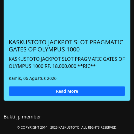
KASKUSTOTO JACKPOT SLOT PRAGMATIC
GATES OF OLYMPUS 1000
KASKUSTOTO JACKPOT SLOT PRAGMATIC GATES OF
OLYMPUS 1000 RP. 18.000.000 **RIC**
Kamis, 06 Agustus 2026
Read More
Bukti Jp member
© COPYRIGHT 2014 - 2026 KASKUSTOTO. ALL RIGHTS RESERVED.