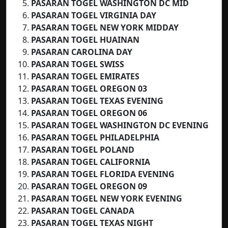
PASARAN TOGEL WASHINGTON DC MID
PASARAN TOGEL VIRGINIA DAY
PASARAN TOGEL NEW YORK MIDDAY
PASARAN TOGEL HUAINAN
PASARAN CAROLINA DAY
PASARAN TOGEL SWISS
PASARAN TOGEL EMIRATES
PASARAN TOGEL OREGON 03
PASARAN TOGEL TEXAS EVENING
PASARAN TOGEL OREGON 06
PASARAN TOGEL WASHINGTON DC EVENING
PASARAN TOGEL PHILADELPHIA
PASARAN TOGEL POLAND
PASARAN TOGEL CALIFORNIA
PASARAN TOGEL FLORIDA EVENING
PASARAN TOGEL OREGON 09
PASARAN TOGEL NEW YORK EVENING
PASARAN TOGEL CANADA
PASARAN TOGEL
TEXAS NIGHT