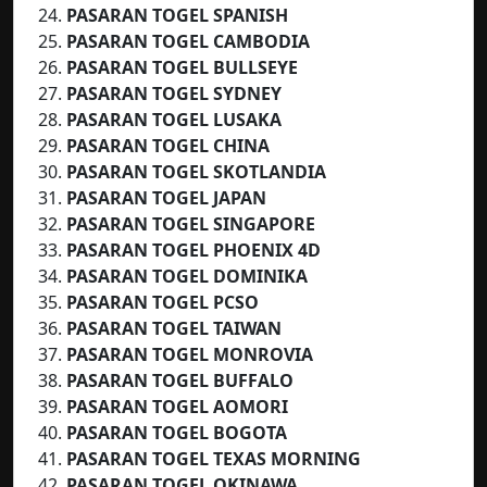
PASARAN TOGEL
SPANISH
PASARAN TOGEL CAMBODIA
PASARAN TOGEL BULLSEYE
PASARAN TOGEL SYDNEY
PASARAN TOGEL LUSAKA
PASARAN TOGEL CHINA
PASARAN TOGEL SKOTLANDIA
PASARAN TOGEL JAPAN
PASARAN TOGEL SINGAPORE
PASARAN TOGEL PHOENIX 4D
PASARAN TOGEL DOMINIKA
PASARAN TOGEL PCSO
PASARAN TOGEL TAIWAN
PASARAN TOGEL MONROVIA
PASARAN TOGEL BUFFALO
PASARAN TOGEL AOMORI
PASARAN TOGEL BOGOTA
PASARAN TOGEL TEXAS MORNING
PASARAN TOGEL OKINAWA