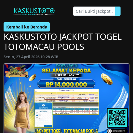
Kembali ke Beranda
KASKUSTOTO JACKPOT TOGEL
TOTOMACAU POOLS
Senin, 27 April 2026 10:28 WIB