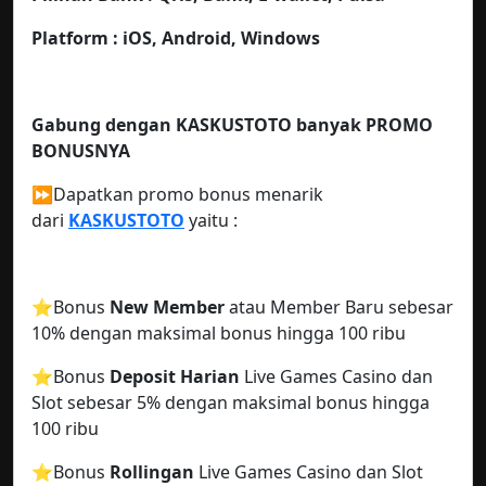
Platform :
iOS, Android, Windows
Gabung dengan KASKUSTOTO
banyak PROMO
BONUSNYA
⏩Dapatkan promo bonus menarik
dari
KASKUSTOTO
yaitu :
⭐️Bonus
New Member
atau Member Baru sebesar
10% dengan maksimal bonus hingga 100 ribu
⭐️Bonus
Deposit Harian
Live Games Casino dan
Slot sebesar 5% dengan maksimal bonus hingga
100 ribu
⭐️Bonus
Rollingan
Live Games Casino dan Slot