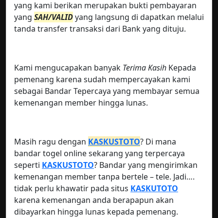
yang kami berikan merupakan bukti pembayaran
yang
SAH/VALID
yang langsung di dapatkan melalui
tanda transfer transaksi dari Bank yang dituju.
Kami mengucapakan banyak
Terima Kasih
Kepada
pemenang karena sudah mempercayakan kami
sebagai Bandar Tepercaya yang membayar semua
kemenangan member hingga lunas.
Masih ragu dengan
KASKUSTOTO
? Di mana
bandar togel online sekarang yang terpercaya
seperti
KASKUSTOTO
? Bandar yang mengirimkan
kemenangan member tanpa bertele – tele. Jadi….
tidak perlu khawatir pada situs
KASKUTOTO
karena kemenangan anda berapapun akan
dibayarkan hingga lunas kepada pemenang.