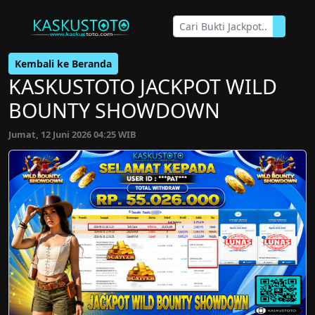
Kembali ke Beranda
KASKUSTOTO JACKPOT WILD
BOUNTY SHOWDOWN
Jumat, 12 Juni 2026 04:25 WIB