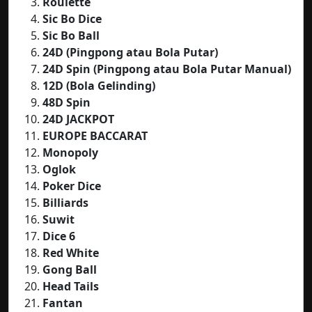
Roulette
Sic Bo Dice
Sic Bo Ball
24D (Pingpong atau Bola Putar)
24D Spin (Pingpong atau Bola Putar Manual)
12D (Bola Gelinding)
48D Spin
24D JACKPOT
EUROPE BACCARAT
Monopoly
Oglok
Poker Dice
Billiards
Suwit
Dice 6
Red White
Gong Ball
Head Tails
Fantan