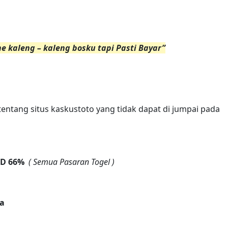
e kaleng – kaleng bosku tapi Pasti Bayar”
tentang situs kaskustoto yang tidak dapat di jumpai pada
 4D 66%
( Semua Pasaran Togel )
sa