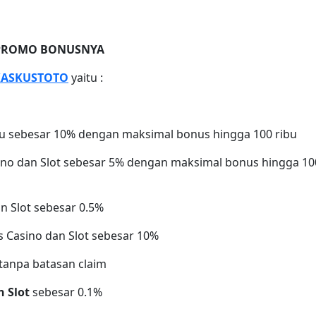
 PROMO BONUSNYA
KASKUSTOTO
yaitu :
 sebesar 10% dengan maksimal bonus hingga 100 ribu
no dan Slot sebesar 5% dengan maksimal bonus hingga 10
n Slot sebesar 0.5%
 Casino dan Slot sebesar 10%
tanpa batasan claim
n Slot
sebesar 0.1%