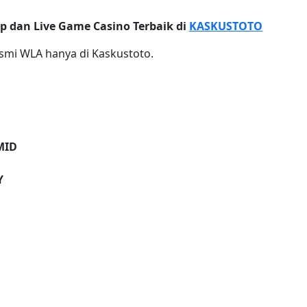
 dan Live Game Casino Terbaik di
KASKUSTOTO
smi WLA hanya di Kaskustoto.
MID
Y