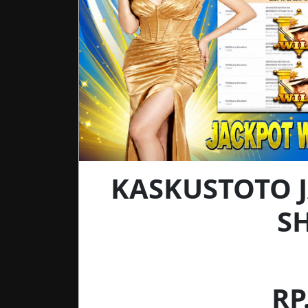
KASKUSTOTO 
S
RP