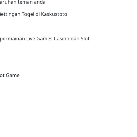
taruhan teman anda
ttingan Togel di Kaskustoto
permainan Live Games Casino dan Slot
lot Game