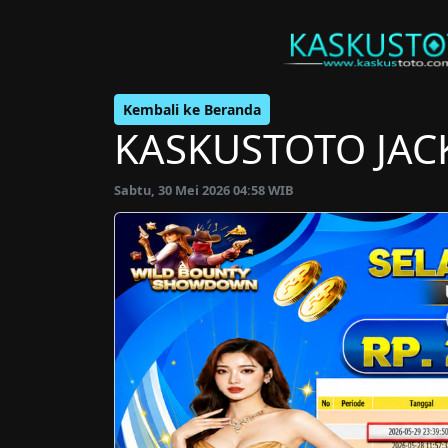
Kembali ke Beranda
KASKUSTOTO JA
Sabtu, 30 Mei 2026 04:58 WIB