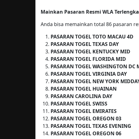
Mainkan Pasaran Resmi WLA Terlengkap
Anda bisa memainkan total 86 pasaran re
PASARAN TOGEL TOTO MACAU
4D
PASARAN TOGEL TEXAS DAY
PASARAN TOGEL KENTUCKY MID
PASARAN TOGEL
FLORIDA MID
PASARAN TOGEL WASHINGTON DC 
PASARAN TOGEL VIRGINIA DAY
PASARAN TOGEL NEW YORK MIDDA
PASARAN TOGEL HUAINAN
PASARAN CAROLINA DAY
PASARAN TOGEL SWISS
PASARAN TOGEL EMIRATES
PASARAN TOGEL OREGON 03
PASARAN TOGEL TEXAS EVENING
PASARAN TOGEL OREGON 06