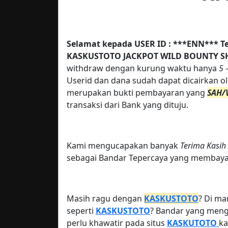
Selamat kepada USER ID : ***ENN*** 
KASKUSTOTO JACKPOT WILD BOUNTY SH
withdraw dengan kurung waktu hanya
5 
Userid dan dana sudah dapat dicairkan 
merupakan bukti pembayaran yang
SAH/
transaksi dari Bank yang dituju.
Kami mengucapakan banyak
Terima Kasih
sebagai Bandar Tepercaya yang membay
Masih ragu dengan
KASKUSTOTO
? Di ma
seperti
KASKUSTOTO
? Bandar yang meng
perlu khawatir pada situs
KASKUTOTO
ka